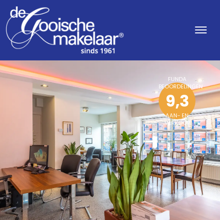
FUNDA
BEOORDELINGEN
9,3
AAN- EN
VERKOOP