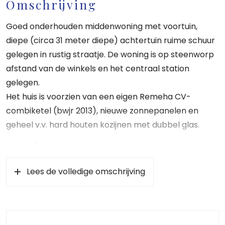
Omschrijving
Goed onderhouden middenwoning met voortuin,
diepe (circa 31 meter diepe) achtertuin ruime schuur
gelegen in rustig straatje. De woning is op steenworp
afstand van de winkels en het centraal station
gelegen.
Het huis is voorzien van een eigen Remeha CV-
combiketel (bwjr 2013), nieuwe zonnepanelen en
geheel v.v. hard houten kozijnen met dubbel glas.
Entree/gang met uitgebreide meterkast, royale
woon-eetkamer met houtkachel, half open keuken
Lees de volledige omschrijving
v.v. diverse apparatuur, kelder waar de cv-
combiketel is geplaatst, bijkeuken, toilet, separate
wasruimte, nieuwe badkamer met inloop douche en
wastafelmeubel, deur naar de riante diepe zonnige