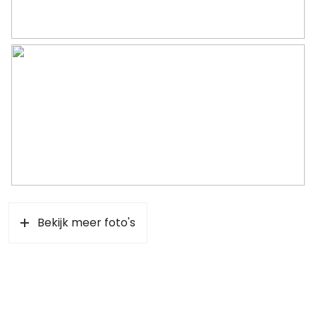
achterom
Bergruimte
Schuur/berging
Vrijstaand steen
Parkeergelegenheid
Soort parkeergelegenheid
Parkeervergunningen
Bekijk meer foto's