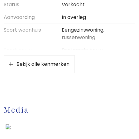
uitbouwen zeer goed mogelijk is!;
Status
Verkocht
– Grote hobby schuur met electra.
Aanvaarding
In overleg
Soort woonhuis
Eengezinswoning,
tussenwoning
Soort bouw
Bestaande bouw
Soort dak
Overig, pannen
Bekijk alle kenmerken
Ligging
Aan rustige weg, in bosrijke
omgeving, in woonwijk
Oppervlakten en inhoud
Media
Wonen
91 m²
Overige inpandige ruimte
8 m²