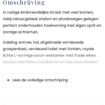
Omschrijving
In rustige kindvriendelijke straat met veel bomen,
nabij natuurgebied, station en uitvalswegen gelegen
perfect onderhouden hoekwoning met eigen oprit en
zonnige achtertuin.
Indeling: entree, hal, uitgebreide vernieuwde
groepenkast, vernieuwd toilet met fontein, royale
lichte L-vormige woon-eetkamer met fraaie eiken
houten vloerdelen, houtkachel en luxe open keuken
v.v. inbouwapparatuur.
De achtertuin is op het zuiden gelegen en te bereiken
Lees de volledige omschrijving
via openslaande deuren. Geheel zeer verzorgd,
onderhoudsvrij, nieuwe verlichting en de veranda is
uitgevoerd in hardhout.