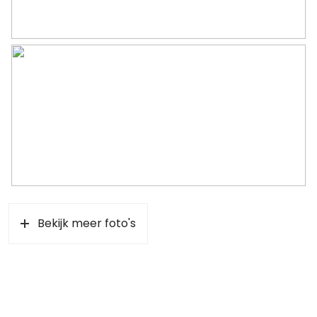
Garage
Capaciteit
1 auto
Voorzieningen
Elektra
Parkeergelegenheid
Soort parkeergelegenheid
Op eigen terrein
Bekijk meer foto's