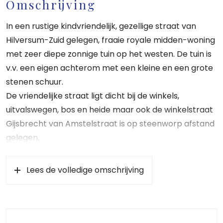
Omschrijving
In een rustige kindvriendelijk, gezellige straat van
Hilversum-Zuid gelegen, fraaie royale midden-woning
met zeer diepe zonnige tuin op het westen. De tuin is
v.v. een eigen achterom met een kleine en een grote
stenen schuur.
De vriendelijke straat ligt dicht bij de winkels,
uitvalswegen, bos en heide maar ook de winkelstraat
Gijsbrecht van Amstelstraat is op steenworp afstand
gelegen.
Indeling:
Lees de volledige omschrijving
Entree/hal, verdiepte trapkast met meterkast, toilet,
eenvoudige keuken, ruime en lichte woon-eetkamer
met fraaie eikenhouten visgraat parketvloer,
openhaard, openslaande deur naar diepe tuin op het