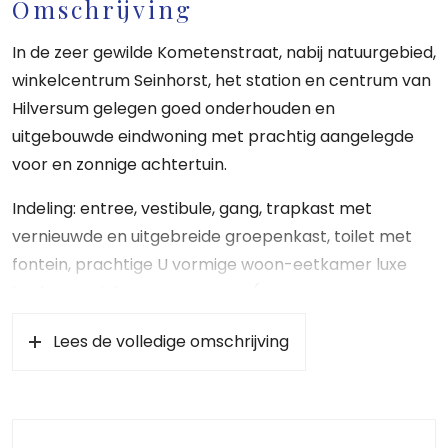
Omschrijving
In de zeer gewilde Kometenstraat, nabij natuurgebied,
winkelcentrum Seinhorst, het station en centrum van
Hilversum gelegen goed onderhouden en
uitgebouwde eindwoning met prachtig aangelegde
voor en zonnige achtertuin.
Indeling: entree, vestibule, gang, trapkast met
vernieuwde en uitgebreide groepenkast, toilet met
fontein, prachtige U vormige woon-eetkamer luxe
keuken v.v. inbouwapparatuur (o.a. stoomoven,
Quooker, grote koelkast en separate vriezer) in het
Lees de volledige omschrijving
middengedeelte. De uitbouw aan de achterzijde v.v.
vloerverwarming is royaal en heeft veel licht van de 2
daklichten, de schuifpui en de deur naar de zonnige
achtertuin op het zuiden gelegen.