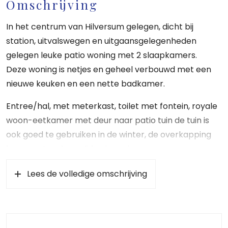
Omschrijving
In het centrum van Hilversum gelegen, dicht bij
station, uitvalswegen en uitgaansgelegenheden
gelegen leuke patio woning met 2 slaapkamers.
Deze woning is netjes en geheel verbouwd met een
nieuwe keuken en een nette badkamer.
Entree/hal, met meterkast, toilet met fontein, royale
woon-eetkamer met deur naar patio tuin de tuin is
ook goed te gebruiken in de winter, de overkapping
kan eventueel verwijderd worden.
Nette open keuken met diverse apparatuur, 1e grote
Lees de volledige omschrijving
slaapkamer, 2e grote slaapkamer, badkamer met
inloopdouche, dubbel vaste wastafelmeubel en
wasmachine/droger opstelling.