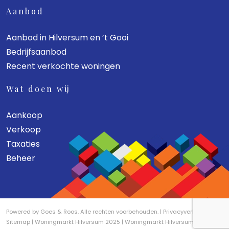
Aanbod
Aanbod in Hilversum en ’t Gooi
Bedrijfsaanbod
Recent verkochte woningen
Wat doen wij
Aankoop
Verkoop
Taxaties
Beheer
Powered by
Goes & Roos
.
Alle rechten voorbehouden
. |
Privacyverklaring
|
Sitemap
|
Woningmarkt Hilversum 2025
|
Woningmarkt Hilversum 2026