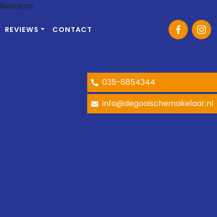
REVIEWS
CONTACT
035-6854344
info@degooischemakelaar.nl