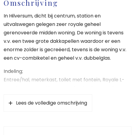
Omschrijving
In Hilversum, dicht bij centrum, station en
uitvalswegen gelegen zeer royale geheel
gerenoveerde midden woning. De woning is tevens
v.v. een twee grote dakkapellen waardoor er een
enorme zolder is gecreëerd, tevens is de woning v.v.
een cv-combiketel en geheel v.v. dubbelglas.
Indeling;
Entree/hal, meterkast, toilet met fontein, Royale L-
vormige woon-eetkamer v.v. fraaie vloer, moderne
keuken v.v. diverse apparatuur, deur naar zonnige tuin
Lees de volledige omschrijving
met schuur en eigen achterom.
Verdieping:
Overloop, vaste kast v.v. cv-combiketel, 1 grote