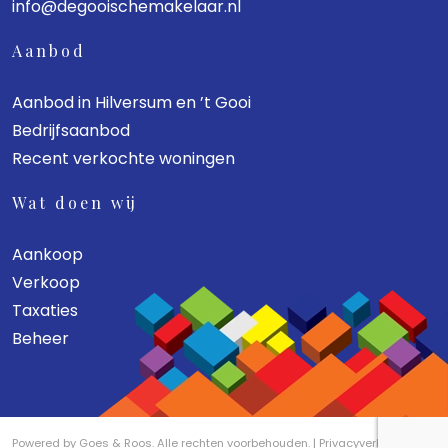
info@degooischemakelaar.nl
Aanbod
Aanbod in Hilversum en ’t Gooi
Bedrijfsaanbod
Recent verkochte woningen
Wat doen wij
Aankoop
Verkoop
Taxaties
Beheer
Powered by
Goes & Roos
.
Alle rechten voorbehouden
. |
Privacyverklaring
|