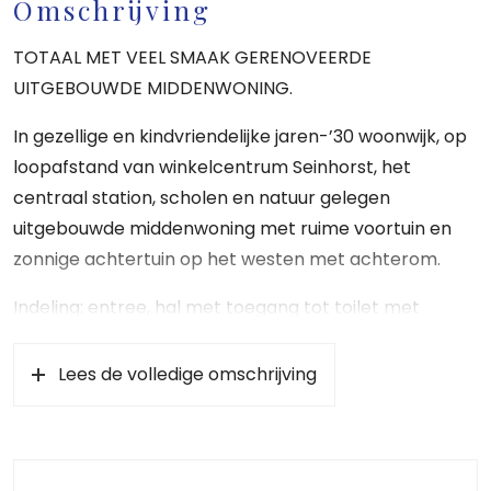
Omschrijving
TOTAAL MET VEEL SMAAK GERENOVEERDE
UITGEBOUWDE MIDDENWONING.
In gezellige en kindvriendelijke jaren-’30 woonwijk, op
loopafstand van winkelcentrum Seinhorst, het
centraal station, scholen en natuur gelegen
uitgebouwde middenwoning met ruime voortuin en
zonnige achtertuin op het westen met achterom.
Indeling: entree, hal met toegang tot toilet met
fontein, ruime trapkast v.v. aansluiting was-
draagmachine en trapopgang, lichte en ruime woon-
Lees de volledige omschrijving
/ eetkamer van ca. 32 m2, openslaande deuren naar
de achtertuin.
Uitgebouwde woonkeuken met luxe nieuwe Siemens