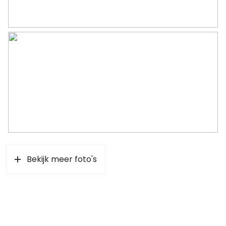
Soort parkeergelegenheid
Betaald parkeren,
parkeervergunningen
Bekijk meer foto's