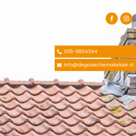
REVIEWS
CONTACT
035-6854344
info@degooischemakelaar.nl