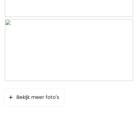
Bergruimte
Schuur/berging
Vrijstaand steen
Parkeergelegenheid
Soort parkeergelegenheid
Openbaar parkeren
Bekijk meer foto's