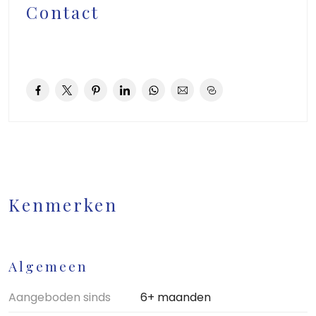
Indeling
Contact
Begane grond: vestibule met garderobe, hal, toilet
met fonteintje, verdiepte trapkast met moderne
groepenkast, dichte moderne keuken voorzien van
inbouwapparatuur, ruime en lichte woon-/eetkamer
met gashaard, erker aan de
voorzijde en openslaande deuren naar de achtertuin.
Eerste verdieping: grote slaapkamer aan de
achterzijde met deuren naar het balon en doorgang
naar de 2e klaeinere slaapkamer (thans in gebruik als
Kenmerken
kleedkamer), 3e ruime slaapkamer aan de voorzijde,
moderne badkamer voorzien van vloerverwarming,
2e toilet, dubbele wastafel en inloopdouche.
Algemeen
Zolderverdieping (bereikbaar met een vaste trap),
Aangeboden sinds
6+ maanden
voorzolder met C.V.-opstelling (Nefit bj. 2019) en