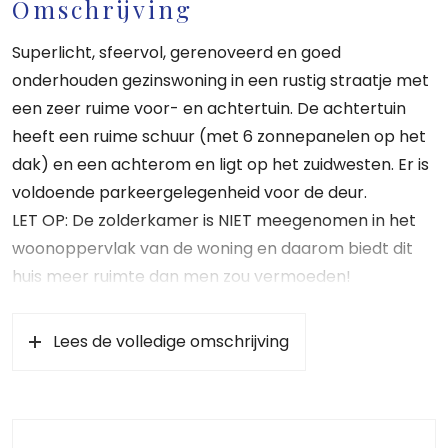
Omschrijving
Superlicht, sfeervol, gerenoveerd en goed
onderhouden gezinswoning in een rustig straatje met
een zeer ruime voor- en achtertuin. De achtertuin
heeft een ruime schuur (met 6 zonnepanelen op het
dak) en een achterom en ligt op het zuidwesten. Er is
voldoende parkeergelegenheid voor de deur.
LET OP: De zolderkamer is NIET meegenomen in het
woonoppervlak van de woning en daarom biedt dit
huis meer ruimte dan men zou vermoeden!
Loosdrecht ligt vlakbij Hilversum en biedt een dorpse
gezelligheid mèt scholen, kinderopvang,
Lees de volledige omschrijving
sportaccommodaties, winkels en openbaar vervoer.
Bos en heide liggen op loop- en fietsafstand, evenals
watersportgebied “de Loosdrechtse Plassen”.