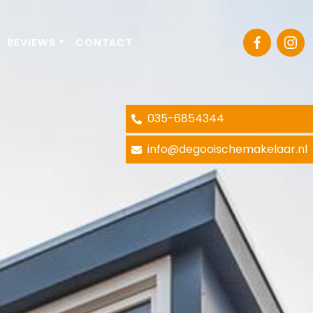
REVIEWS
CONTACT
035-6854344
info@degooischemakelaar.nl